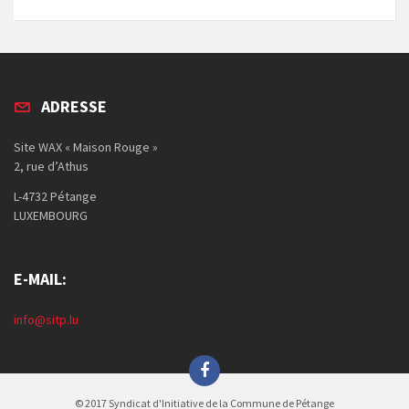
ADRESSE
Site WAX « Maison Rouge »
2, rue d’Athus
L-4732 Pétange
LUXEMBOURG
E-MAIL:
info@sitp.lu
© 2017 Syndicat d'Initiative de la Commune de Pétange