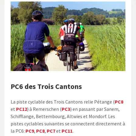
PC6 des Trois Cantons
La piste cyclable des Trois Cantons reli​e Pétange (
PC8
et
PC12
) à Remerschen (
PC3
) en passant par Sanem,
Schifflange, Bettembourg, Altwies et Mondorf. Les
pistes cyclables suivantes se connectent directement à
la PC6:
PC9
,
PC8
,
PC7
et
PC11
.