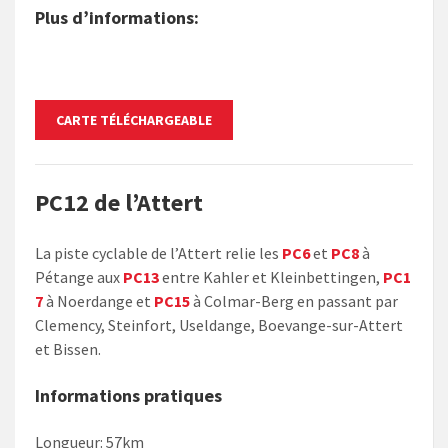
Plus d’infor​​​mations:
CARTE TÉLÉCHARGEABLE
PC12 de l’Attert​
La piste cyclable de l’Attert relie les
PC6
et
PC8
à
Pétange aux
PC13
entre Kahler et Kleinbettingen,
PC1​
7
à Noerdange et
PC15
à Colmar-Berg en passant par
Clemency, Steinfort, Useldange, Boevange-sur-Attert
et Bissen.
Information​s pratiques
Longueur: 57km