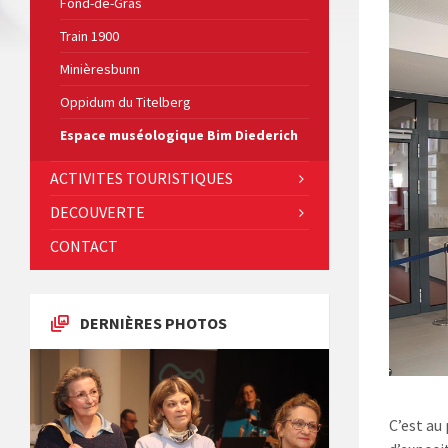
Fond-de-Gras
Train 1900
Minièresbunn
Oppidum du Titelberg
Espace muséologique Bim Diederich
ACTIVITES TOURISTIQUES
DECOUVERTE
CONTACT
DERNIÈRES PHOTOS
C’est au