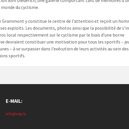
tion Bim Diederich, une galerie comportant tant de mémoires d’u
 monde du cyclisme.​
e Grammont y constitue le centre de l’attention et reçoit un ho
 ses exploits. Les documents, photos ainsi que la possibilité de s’
ros local respectivement​ sur le cyclisme par le biais d’une borne
ive devraient constituer une motivation pour tous les sportifs – je
nes – à se surpasser dans l’exécution de leurs activités au sein des
ions sportifs.
E-MAIL:
info@sitp.lu