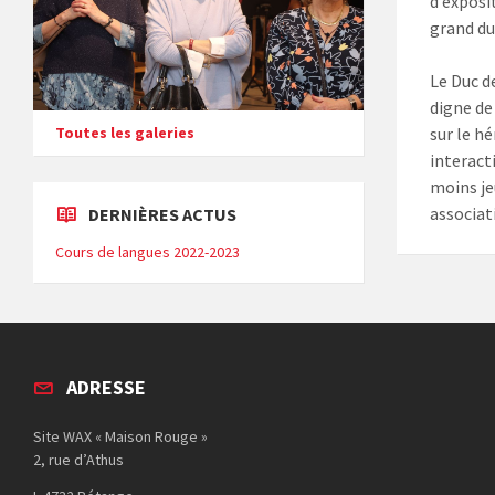
d’exposi
grand du
Le Duc d
digne de
Toutes les galeries
sur le hé
interact
moins jeu
associat
DERNIÈRES ACTUS
Cours de langues 2022-2023
ADRESSE
Site WAX « Maison Rouge »
2, rue d’Athus