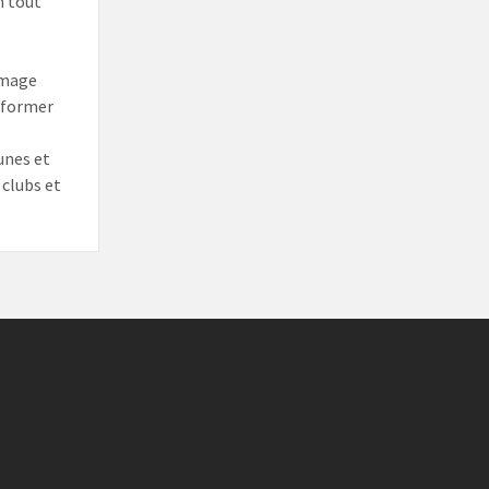
n tout
mmage
informer
unes et
 clubs et