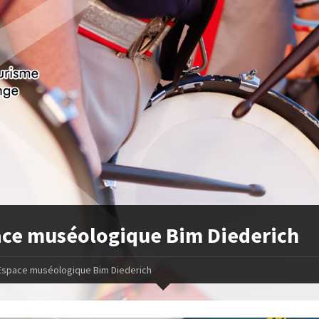
ce muséologique Bim Diederich
Espace muséologique Bim Diederich