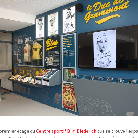
 premier étage du
Centre sportif Bim Diederich
que se trouve l’esp