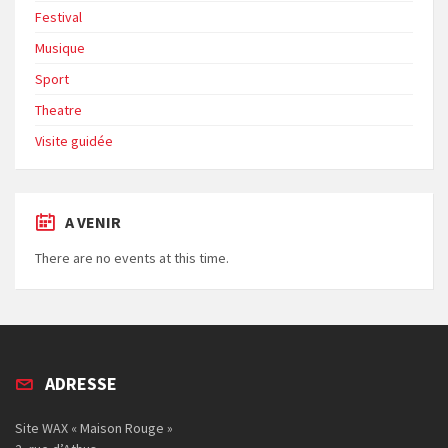
Festival
Musique
Sport
Theatre
Visite guidée
A VENIR
There are no events at this time.
ADRESSE
Site WAX « Maison Rouge »