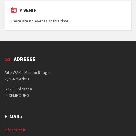
A VENIR
There are no events at this time.
ADRESSE
Site WAX « Maison Rouge »
2, rue d’Athus
L-4732 Pétange
LUXEMBOURG
E-MAIL:
info@sitp.lu