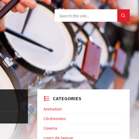
CATEGORIES
Animation
Cérémonies
Cinema
cours de langue